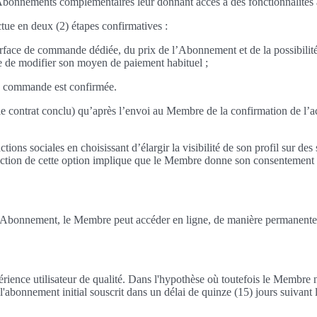
ements complémentaires leur donnant accès à des fonctionnalités avanc
ue en deux (2) étapes confirmatives :
face de commande dédiée, du prix de l’Abonnement et de la possibilité qu
e de modifier son moyen de paiement habituel ;
sa commande est confirmée.
e contrat conclu) qu’après l’envoi au Membre de la confirmation de l’a
tions sociales en choisissant d’élargir la visibilité de son profil sur d
lection de cette option implique que le Membre donne son consentement e
bonnement, le Membre peut accéder en ligne, de manière permanente sur
ience utilisateur de qualité. Dans l'hypothèse où toutefois le Membre n'a
'abonnement initial souscrit dans un délai de quinze (15) jours suivant l