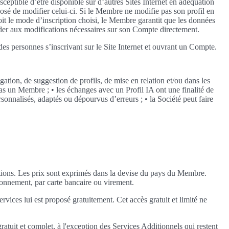
usceptible d’être disponible sur d’autres Sites Internet en adéquation
osé de modifier celui-ci. Si le Membre ne modifie pas son profil en
oit le mode d’inscription choisi, le Membre garantit que les données
éder aux modifications nécessaires sur son Compte directement.
des personnes s’inscrivant sur le Site Internet et ouvrant un Compte.
ation, de suggestion de profils, de mise en relation et/ou dans les
as un Membre ; • les échanges avec un Profil IA ont une finalité de
rsonnalisés, adaptés ou dépourvus d’erreurs ; • la Société peut faire
ptions. Les prix sont exprimés dans la devise du pays du Membre.
bonnement, par carte bancaire ou virement.
vices lui est proposé gratuitement. Cet accès gratuit et limité ne
uit et complet, à l'exception des Services Additionnels qui restent