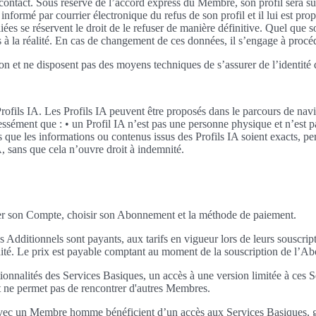
s de contact. Sous réserve de l’accord express du Membre, son profil sera s
ormé par courrier électronique du refus de son profil et il lui est prop
es se réservent le droit de le refuser de manière définitive. Quel que s
 à la réalité. En cas de changement de ces données, il s’engage à proc
on et ne disposent pas des moyens techniques de s’assurer de l’identité 
ofils IA. Les Profils IA peuvent être proposés dans le parcours de navig
sément que : • un Profil IA n’est pas une personne physique et n’est p
as que les informations ou contenus issus des Profils IA soient exacts, pe
, sans que cela n’ouvre droit à indemnité.
er son Compte, choisir son Abonnement et la méthode de paiement.
 Additionnels sont payants, aux tarifs en vigueur lors de leurs souscri
idité. Le prix est payable comptant au moment de la souscription de l’A
nnalités des Services Basiques, un accès à une version limitée à ces Ser
 et ne permet pas de rencontrer d'autres Membres.
avec un Membre homme bénéficient d’un accès aux Services Basiques, grat