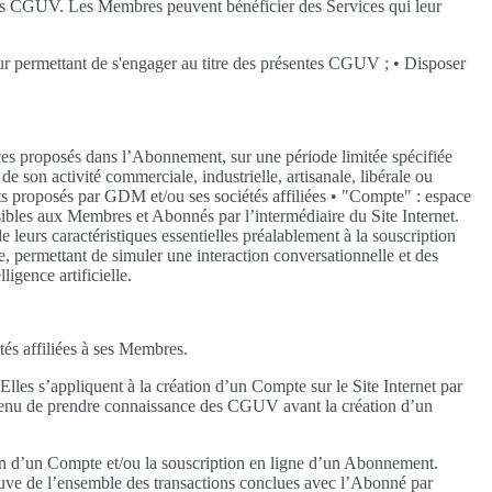
entes CGUV. Les Membres peuvent bénéficier des Services qui leur
e leur permettant de s'engager au titre des présentes CGUV ; • Disposer
ices proposés dans l’Abonnement, sur une période limitée spécifiée
son activité commerciale, industrielle, artisanale, libérale ou
nts proposés par GDM et/ou ses sociétés affiliées • "Compte" : espace
ibles aux Membres et Abonnés par l’intermédiaire du Site Internet.
leurs caractéristiques essentielles préalablement à la souscription
le, permettant de simuler une interaction conversationnelle et des
igence artificielle.
tés affiliées à ses Membres.
lles s’appliquent à la création d’un Compte sur le Site Internet par
tenu de prendre connaissance des CGUV avant la création d’un
ion d’un Compte et/ou la souscription en ligne d’un Abonnement.
reuve de l’ensemble des transactions conclues avec l’Abonné par