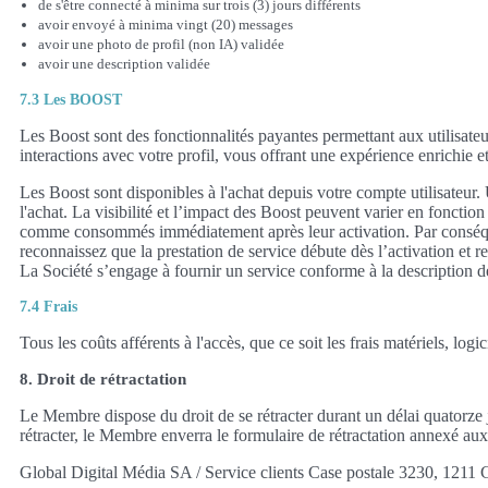
de s'être connecté à minima sur trois (3) jours différents
avoir envoyé à minima vingt (20) messages
avoir une photo de profil (non IA) validée
avoir une description validée
7.3 Les BOOST
Les Boost sont des fonctionnalités payantes permettant aux utilisateurs
interactions avec votre profil, vous offrant une expérience enrichie 
Les Boost sont disponibles à l'achat depuis votre compte utilisateur.
l'achat. La visibilité et l’impact des Boost peuvent varier en fonctio
comme consommés immédiatement après leur activation. Par conséquent
reconnaissez que la prestation de service débute dès l’activation et
La Société s’engage à fournir un service conforme à la description de
7.4 Frais
Tous les coûts afférents à l'accès, que ce soit les frais matériels, lo
8. Droit de rétractation
Le Membre dispose du droit de se rétracter durant un délai quatorze 
rétracter, le Membre enverra le formulaire de rétractation annexé a
Global Digital Média SA / Service clients Case postale 3230, 1211 