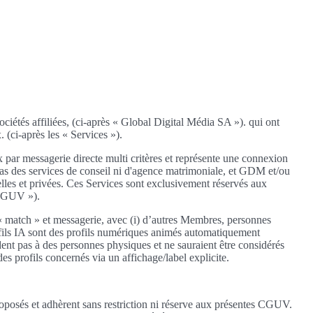
sociétés affiliées, (ci-après « Global Digital Média SA »). qui ont
 (ci-après les « Services »).
 par messagerie directe multi critères et représente une connexion
t pas des services de conseil ni d'agence matrimoniale, et GDM et/ou
elles et privées. Ces Services sont exclusivement réservés aux
« CGUV »).
« match » et messagerie, avec (i) d’autres Membres, personnes
 Profils IA sont des profils numériques animés automatiquement
dent pas à des personnes physiques et ne sauraient être considérés
 profils concernés via un affichage/label explicite.
roposés et adhèrent sans restriction ni réserve aux présentes CGUV.