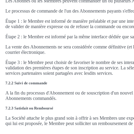
Les Abonnés ou les Membres peuvent commander un ou plusieurs Abonn
Le processus de commande de l'un des Abonnements payants s'effect
Étape 1 : le Membre est informé de manière préalable et par une inter
de valider de manière expresse ou de refuser la commande ou encor
Étape 2 : le Membre est informé par la même interface dédiée que 
La vente des Abonnements ne sera considérée comme définitive (et l
courrier électronique.
Étape 3 : le Membre peut choisir de favoriser le nombre de ses interac
validation des premières étapes de son inscription au service. La sé
services partenaires soient partagées avec lesdits services.
7.2.2 Suivi de commande
A la fin du processus d'Abonnement ou de souscription d'un nouvel A
Abonnements commandés.
7.2.3 Satisfait ou Remboursé
La Société attache le plus grand soin à offrir à ses Membres une expér
qui lui est proposée, le Membre peut solliciter un remboursement de l