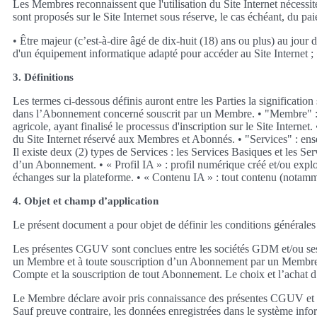
Les Membres reconnaissent que l'utilisation du Site Internet nécessi
sont proposés sur le Site Internet sous réserve, le cas échéant, du p
• Être majeur (c’est-à-dire âgé de dix-huit (18) ans ou plus) au jour d
d'un équipement informatique adapté pour accéder au Site Internet ; 
3. Définitions
Les termes ci-dessous définis auront entre les Parties la significat
dans l’Abonnement concerné souscrit par un Membre. • "Membre" : tout
agricole, ayant finalisé le processus d'inscription sur le Site Inte
du Site Internet réservé aux Membres et Abonnés. • "Services" : ens
Il existe deux (2) types de Services : les Services Basiques et les S
d’un Abonnement. • « Profil IA » : profil numérique créé et/ou exploit
échanges sur la plateforme. • « Contenu IA » : tout contenu (notamme
4. Objet et champ d’application
Le présent document a pour objet de définir les conditions générales
Les présentes CGUV sont conclues entre les sociétés GDM et/ou ses so
un Membre et à toute souscription d’un Abonnement par un Membre 
Compte et la souscription de tout Abonnement. Le choix et l’achat 
Le Membre déclare avoir pris connaissance des présentes CGUV et les
Sauf preuve contraire, les données enregistrées dans le système info