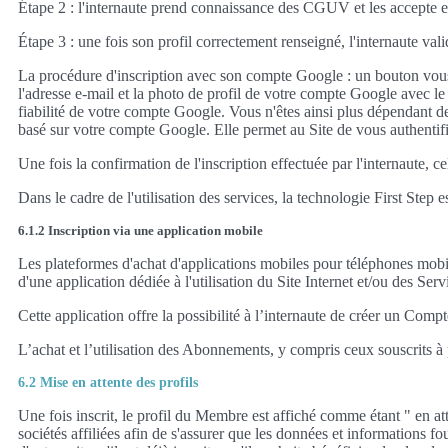
Étape 2 : l'internaute prend connaissance des CGUV et les accepte en co
Étape 3 : une fois son profil correctement renseigné, l'internaute vali
La procédure d'inscription avec son compte Google : un bouton vous 
l'adresse e-mail et la photo de profil de votre compte Google avec le t
fiabilité de votre compte Google. Vous n'êtes ainsi plus dépendant de 
basé sur votre compte Google. Elle permet au Site de vous authentifi
Une fois la confirmation de l'inscription effectuée par l'internaute, 
Dans le cadre de l'utilisation des services, la technologie First Ste
6.1.2 Inscription via une application mobile
Les plateformes d'achat d'applications mobiles pour téléphones mobi
d'une application dédiée à l'utilisation du Site Internet et/ou des Se
Cette application offre la possibilité à l’internaute de créer un Co
L’achat et l’utilisation des Abonnements, y compris ceux souscrits 
6.2 Mise en attente des profils
Une fois inscrit, le profil du Membre est affiché comme étant " en att
sociétés affiliées afin de s'assurer que les données et informations fo