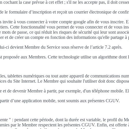
chant la case prévue à cet effet ; s'il ne les accepte pas, il doit cesser
de le formulaire d’inscription et reçoit un courrier électronique de confi
invite à vous connecter à votre compte google afin de vous inscrire. E
iers. Cette fonctionnalité vous permet de vous connecter et de vous inscri
mots de passe, ce qui réduit les risques de sécurité qui leur sont associé
er et de créer un compte en fonction des informations qu'elle partage à
celui-ci devient Membre du Service sous réserve de l’article 7.2 après.
p est proposée aux Membres. Cette technologie utilise un algorithme dont 
les, tablettes numériques ou tout autre appareil de communications num
rvices du Site Internet. Le Membre qui souhaite l'utiliser doit donc dispo
mpte et de devenir Membre à partir, par exemple, d'un téléphone mobile.
à partir d’une application mobile, sont soumis aux présentes CGUV.
ente " : pendant cette période, dont la durée est variable, le profil du M
urnies par le Membre respectent les présentes CGUV. Enfin, est offerte à l