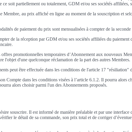
ue ce soit partiellement ou totalement, GDM et/ou ses sociétés affiliées, s
Membre, au prix affiché en ligne au moment de la souscription et selon 
odalités de paiement du prix sont mensualisées à compter de la seconde
ompter de la réception par GDM et/ou ses sociétés affiliées du paieme
ncaire.
r des offres promotionnelles temporaires d’Abonnement aux nouveaux Me
ire l'objet d'une quelconque réclamation de la part des autres Membres.
ts peut être effectuée dans les conditions de l'article 17 "résiliation
n Compte dans les conditions visées à l’article 6.1.2. Il pourra alor
l pourra alors choisir parmi l'un des Abonnements proposés.
sire souscrire. Il est informé de manière préalable et par une interfa
rifier le détail de sa commande, son prix total et de corriger d’éventue