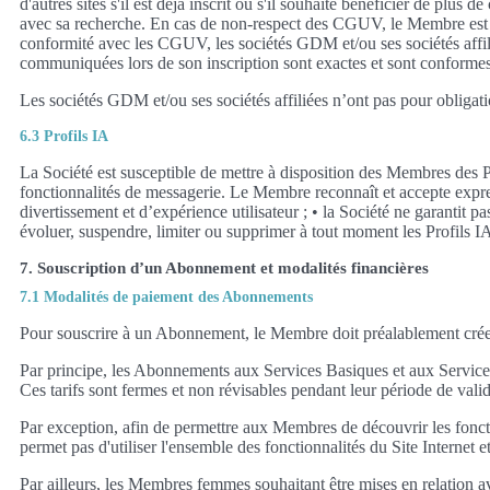
d'autres sites s'il est déjà inscrit ou s'il souhaite bénéficier de plu
avec sa recherche. En cas de non-respect des CGUV, le Membre est inf
conformité avec les CGUV, les sociétés GDM et/ou ses sociétés affilié
communiquées lors de son inscription sont exactes et sont conformes
Les sociétés GDM et/ou ses sociétés affiliées n’ont pas pour obligati
6.3 Profils IA
La Société est susceptible de mettre à disposition des Membres des Pr
fonctionnalités de messagerie. Le Membre reconnaît et accepte expres
divertissement et d’expérience utilisateur ; • la Société ne garantit p
évoluer, suspendre, limiter ou supprimer à tout moment les Profils IA
7. Souscription d’un Abonnement et modalités financières
7.1 Modalités de paiement des Abonnements
Pour souscrire à un Abonnement, le Membre doit préalablement cré
Par principe, les Abonnements aux Services Basiques et aux Services
Ces tarifs sont fermes et non révisables pendant leur période de val
Par exception, afin de permettre aux Membres de découvrir les fonctio
permet pas d'utiliser l'ensemble des fonctionnalités du Site Internet
Par ailleurs, les Membres femmes souhaitant être mises en relation 