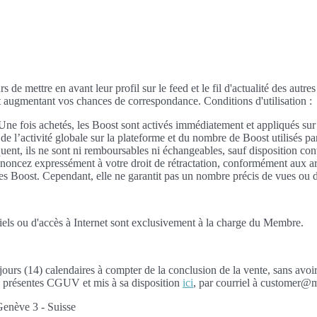
 de mettre en avant leur profil sur le feed et le fil d'actualité des autr
et augmentant vos chances de correspondance. Conditions d'utilisation :
 Une fois achetés, les Boost sont activés immédiatement et appliqués sur
n de l’activité globale sur la plateforme et du nombre de Boost utilisés p
, ils ne sont ni remboursables ni échangeables, sauf disposition contra
 renoncez expressément à votre droit de rétractation, conformément aux a
s Boost. Cependant, elle ne garantit pas un nombre précis de vues ou d’i
giciels ou d'accès à Internet sont exclusivement à la charge du Membre.
jours (14) calendaires à compter de la conclusion de la vente, sans avo
ux présentes CGUV et mis à sa disposition
ici
, par courriel à customer@m
Genève 3 - Suisse