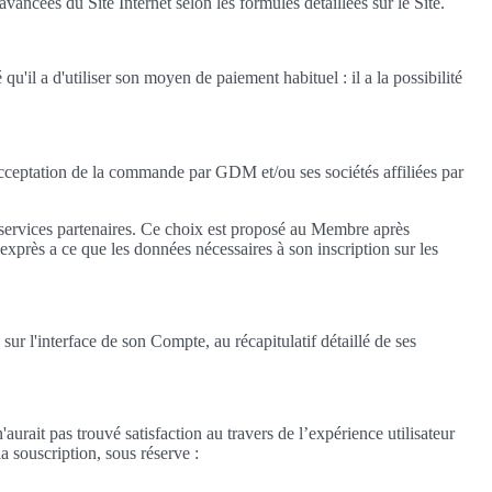
ées du Site Internet selon les formules détaillées sur le Site.
'il a d'utiliser son moyen de paiement habituel : il a la possibilité
cceptation de la commande par GDM et/ou ses sociétés affiliées par
es services partenaires. Ce choix est proposé au Membre après
xprès a ce que les données nécessaires à son inscription sur les
 l'interface de son Compte, au récapitulatif détaillé de ses
urait pas trouvé satisfaction au travers de l’expérience utilisateur
a souscription, sous réserve :