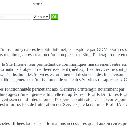
Section
’utilisation (ci-après le « Site Internet) est exploité par GDM et/ou ses 
rs membres, après création d’un compte sur le Site, d’interagir entre eux.
es le Site Internet leur permettant de communiquer massivement entre eux
 informations à objectif de divertissement (médias). Les Services ne son
es. L’utilisation des Services est uniquement destinée à des fins personn
onditions générales d’utilisation et de vente des Services (ci-après les 
 des fonctionnalités permettant aux Membres d’interagir, notamment par 
chnologies d’intelligence artificielle (ci-après les « Profils IA »). Les
ertissement, d’interaction et d’expérience utilisateur. Ils ne correspon
rmé, lors de l’utilisation des Services, de la nature « Profil IA » des
tés affiliées toutes les informations nécessaires quant aux Services p