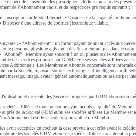
te le respect de l'ensemble des prescriptions définies au sein des prés
aiement de l’Abonnement choisi et du respect des pré-requis suivants :
e l'inscription sur le Site Internet ; • Disposer de la capacité juridiqu
• Disposer d'une adresse de courrier électronique valable.
ion suivante : • "Abonnement" : un forfait payant donnant accès aux Serv
e personne physique agissant à des fins n’entrant pas dans le cadre de 
rnet. • "Abonné" : Membre ayant souscrit à un ou plusieurs des Abonneme
emble des services proposés par GDM et/ou ses sociétés affiliées access
ervices Additionnels. Les Membres et Abonnés concernés sont informés de 
é par la Société, reposant sur des technologies d’intelligence artificiel
nt message, image, avatar) généré automatiquement ou assisté par intell
 d'utilisation et de vente des Services proposés par GDM et/ou ses socié
ciétés affiliées et toute personne ayant acquis la qualité de Membre. E
auprès de la Société GDM et/ou ses sociétés affiliées Le Membre est 
d’un Abonnement est de la seule responsabilité du Membre.
 avoir acceptées en cochant la case prévue à cet effet avant la créat
rmatique des sociétés GDM et/ou ses sociétés affiliées constituent la p