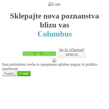
Sklepajte nova poznanstva
blizu vas
Columbus
Ste že včlanjeni?
HITRO SE VPIŠITE
prijavi se
Sem polnoletna oseba in sprejemam splošne pogoje in politiko
zasebnosti
Prekliči
V redu